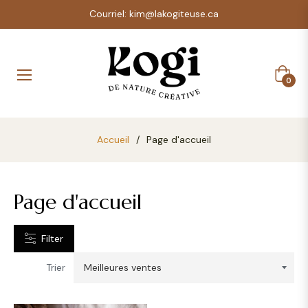
Courriel: kim@lakogiteuse.ca
CATEGORIES
Panier
0
VENDORS
YPES
Accueil
/
Page d'accueil
Page d'accueil
Filter
Trier