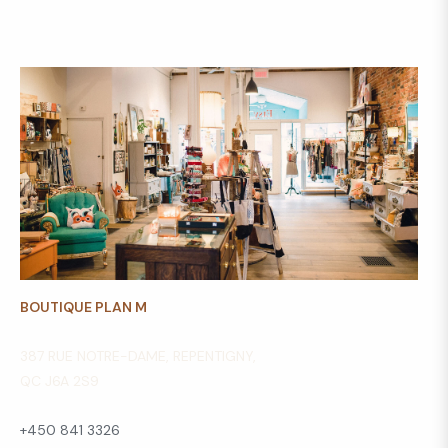
BOUTIQUE PLAN M
387 RUE NOTRE-DAME, REPENTIGNY,
QC J6A 2S9
+450 841 3326