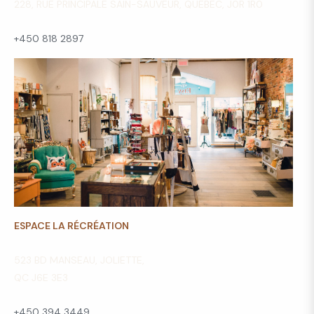
228, RUE PRINCIPALE SAIN-SAUVEUR, QUÉBEC, J0R 1R0
+450 818 2897
ESPACE LA RÉCRÉATION
523 BD MANSEAU, JOLIETTE,
QC J6E 3E3
+450 394 3449