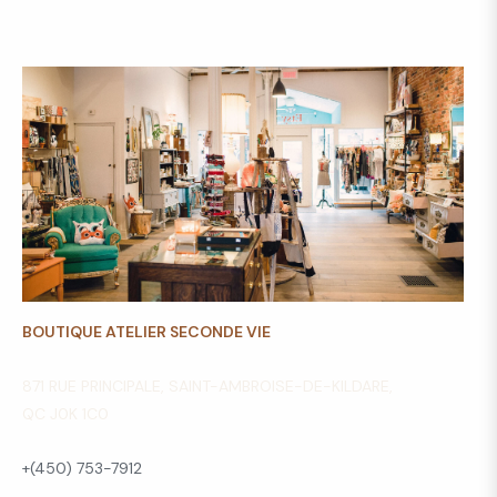
BOUTIQUE ATELIER SECONDE VIE
871 RUE PRINCIPALE, SAINT-AMBROISE-DE-KILDARE,
QC J0K 1C0
+(450) 753-7912