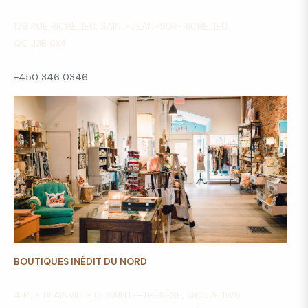
136 RUE RICHELIEU, SAINT-JEAN-SUR-RICHELIEU,
QC J3B 6X4
+450 346 0346
BOUTIQUES INÉDIT DU NORD
4 RUE BLAINVILLE O, SAINTE-THÉRÈSE, QC J7E 1W9